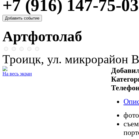
+7 (916) 147-75-03
Артфотолаб
Троицк, ул. микрорайон В
Добавил
На весь экран
Категор
Телефон
Опи
фото
съем
порт