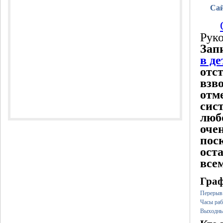
Сай
Рук
Зап
в де
отс
взв
отм
сис
любо
оче
пос
ост
всем
Гра
Перерыв
Часы раб
Выходны