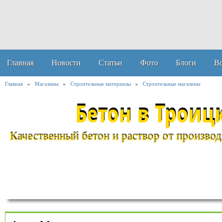
Главная
Новости
Статьи
Фото
Блоги
В
Главная
»
Магазины
»
Строительные материалы
»
Строительные магазины
Бетон в Троиц
Качественный бетон и раствор от производи